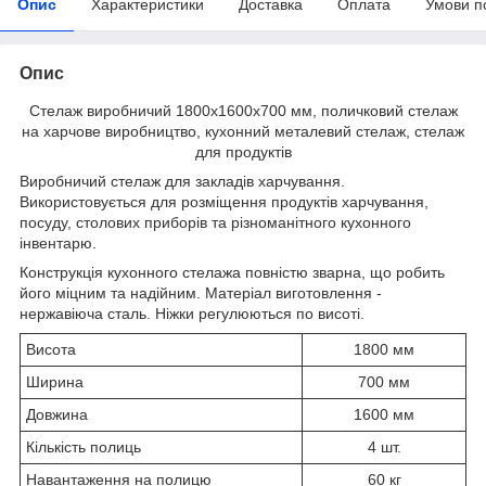
Опис
Характеристики
Доставка
Оплата
Умови п
Опис
Стелаж виробничий 1800х1600х700 мм, поличковий стелаж
на харчове виробництво, кухонний металевий стелаж, стелаж
для продуктів
Виробничий стелаж для закладів харчування.
Використовується для розміщення продуктів харчування,
посуду, столових приборів та різноманітного кухонного
інвентарю.
Конструкція кухонного стелажа повністю зварна, що робить
його міцним та надійним. Матеріал виготовлення -
нержавіюча сталь. Ніжки регулюються по висоті.
Висота
1800 мм
Ширина
700 мм
Довжина
1600 мм
Кількість полиць
4 шт.
Навантаження на полицю
60 кг