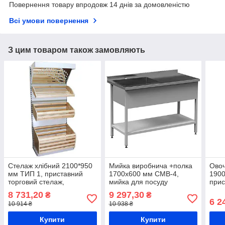
Повернення товару впродовж 14 днів за домовленістю
Всі умови повернення
З цим товаром також замовляють
Стелаж хлібний 2100*950
Мийка виробнича +полка
Овоч
мм ТИП 1, приставний
1700х600 мм СМВ-4,
1900
торговий стелаж,
мийка для посуду
прис
металевий стелаж з
кухонна, виробнича мийка
мета
8 731,20
9 297,30
₴
₴
кошиками з дерева,
з полицею, професійна
торг
6 2
10 914 ₴
10 938 ₴
стелаж для випічки
мийка-стіл з полкою
фрук
Купити
Купити