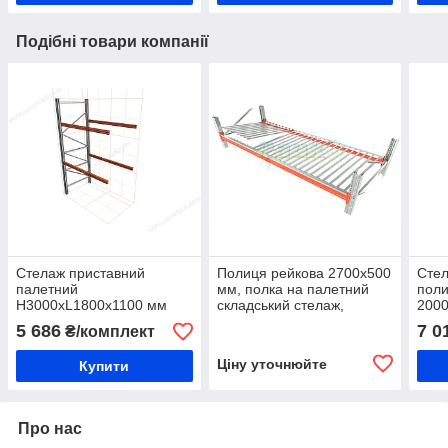
Подібні товари компанії
Стелаж приставний
Полиця рейкова 2700х500
Сте
палетний
мм, полка на палетний
поли
H3000хL1800х1100 мм
складський стелаж,
2000
(пол. + 2 рівня по 2т на
складська полка 800 кг на
100 
5 686
7 0
₴/комплект
рівень), складський
ярус 2700 мм
поси
стелаж для палет
для 
Ціну уточнюйте
Купити
підв
Про нас