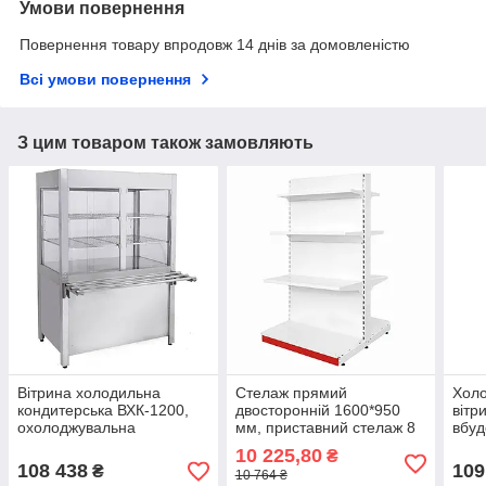
Умови повернення
Повернення товару впродовж 14 днів за домовленістю
Всі умови повернення
З цим товаром також замовляють
Вітрина холодильна
Стелаж прямий
Холо
кондитерська ВХК-1200,
двосторонній 1600*950
вітр
охолоджувальна
мм, приставний стелаж 8
вбуд
кондитерська вітрина,
полиць, торговий стелаж в
стат
10 225,80
₴
лінія роздачі з
магазин, стелаж для
108 438
109
₴
10 764 ₴
охолодженням
продуктів торгівельний