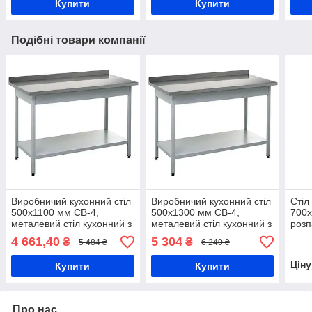
Купити
Купити
Подібні товари компанії
Виробничий кухонний стіл
Виробничий кухонний стіл
Стіл
500х1100 мм СВ-4,
500х1300 мм СВ-4,
700х
металевий стіл кухонний з
металевий стіл кухонний з
розп
полкою, сталевий
полкою, сталевий
кухо
4 661,40
5 304
₴
₴
5 484 ₴
6 240 ₴
виробничий стіл
виробничий стіл
нерж
стіл
Цін
Купити
Купити
Про нас