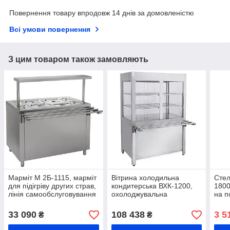
Повернення товару впродовж 14 днів за домовленістю
Всі умови повернення
З цим товаром також замовляють
Марміт М 2Б-1115, марміт
Вітрина холодильна
Стел
для підігріву других страв,
кондитерська ВХК-1200,
1800
лінія самообслуговування
охолоджувальна
на п
з паровим підігрівом
кондитерська вітрина,
поли
лінія роздачі з
мет
33 090
108 438
3 5
₴
₴
охолодженням