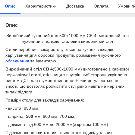
Опис
Характеристики
Доставка
Оплата
Умови п
Опис
Виробничий кухонний стіл 500х1000 мм СВ-4, металевий стіл
кухонний з полкою, сталевий виробничий стіл
Столи виробничі використовуються на кухнях закладів
харчування для обробки продуктів, розміщення кухонного
обладнання
та інвентарю.
Виробничий стіл СВ 4
(500х1000 мм) виготовлено з харчової
нержавіючої сталі, стільниця з внутрішньої сторони укріплена
листом ДСП для шумопоглинання. Ніжки регулюються по
висоті, що дозволяє розмістити стіл рівно навіть не нерівних
типах підлоги.
Розміри столу для закладів харчування:
- висота: 850 мм,
- ширина:
500 мм
, 600 мм, 700 мм,
- довжина: від 600 мм до 2000 мм(з кроком 100 мм).
Під замовлення виготовляються столи індивідуальних