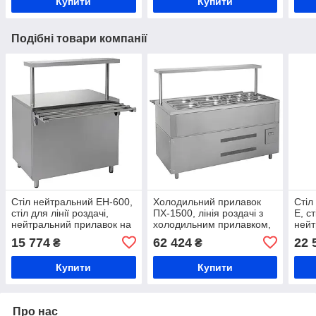
Купити
Купити
Подібні товари компанії
Стіл нейтральний ЕН-600,
Холодильний прилавок
Стіл
стіл для лінії роздачі,
ПХ-1500, лінія роздачі з
Е, ст
нейтральний прилавок на
холодильним прилавком,
нейт
лінію роздачі їжі, стіл для
прилавок для
Екск
15 774
62 424
22 
₴
₴
страв та приборів
охолодження страв
та п
Купити
Купити
Про нас