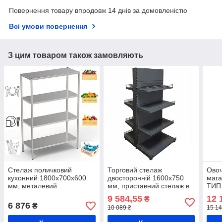
Повернення товару впродовж 14 днів за домовленістю
Всі умови повернення
З цим товаром також замовляють
Стелаж поличковий
Торговий стелаж
Овоч
кухонний 1800х700х600
двосторонній 1600х750
мага
мм, металевий
мм, приставний стелаж в
ТИП 
поличковий стелаж для
магазин, стелаж для
під 
9 584,55
12 
₴
продуктів харчування,
продуктів, стелаж для
прод
6 876
₴
10 089 ₴
15 14
стелаж в холодильну
промтоварів
стел
камеру