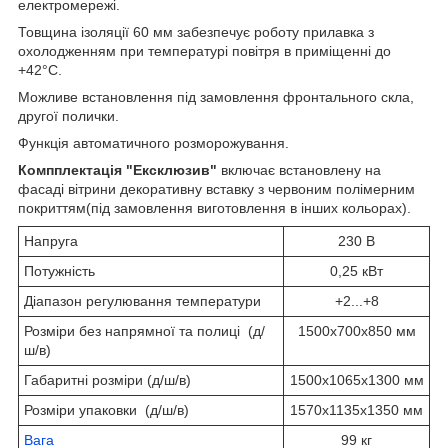
електромережі.
Товщина ізоляції 60 мм забезпечує роботу прилавка з
охолодженням при температурі повітря в приміщенні до
+42°С.
Можливе встановлення під замовлення фронтального скла,
другої полички.
Функція автоматичного розморожування.
Компплектація "Ексклюзив"
включає встановлену на
фасаді вітрини декоративну вставку з червоним полімерним
покриттям(під замовлення виготовлення в інших кольорах).
Напруга
230 В
Потужність
0,25 кВт
Діапазон регулювання температури
+2...+8
Розміри без напрямної та полиці (д/
1500х700х850 мм
ш/в)
Габаритні розміри (д/ш/в)
1500х1065х1300 мм
Розміри упаковки (д/ш/в)
1570х1135х1350 мм
Вага
99 кг