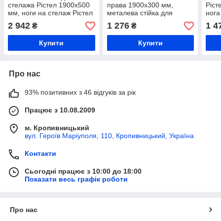
стелажа Рістел 1900х500
права 1900х300 мм,
Ріст
мм, ноги на стелаж Рістел
металева стійка для
нога
права+ліва
торгового стелажа, нога
для 
2 942
1 276
1 4
₴
₴
стелажа Рістел
Купити
Купити
Про нас
93% позитивних з 46 відгуків за рік
Працює з 10.08.2009
м. Кропивницький
вул. Героїв Маріуполя, 110, Кропивницький, Україна
Контакти
Сьогодні працює з 10:00 до 18:00
Показати весь графік роботи
Про нас