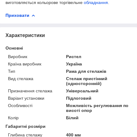
виготовляється кольорове торгівельне
обладнання
.
Приховати
Характеристики
Основні
Виробник
Ристел
Країна виробник
Україна
Тип
Рама для стелажів
Вид стелажа
Стелаж пристінний
(односторонній)
Призначення стелажа
Універсальний
Варіант установки
Підлоговий
Особливості
Можливість регулювання по
висоті опор
Колір
Білий
Габаритні розміри
Глибина стелажу
400 мм