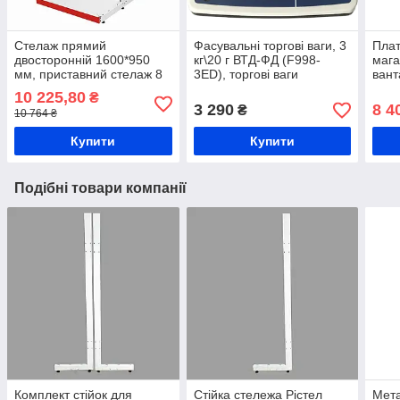
Стелаж прямий
Фасувальні торгові ваги, 3
Плат
двосторонній 1600*950
кг\20 г ВТД-ФД (F998-
мага
мм, приставний стелаж 8
3ED), торгові ваги
вант
полиць, торговий стелаж в
Днепровес, ваги на кухню,
200М
10 225,80
₴
магазин, стелаж для
електронні кухонні ваги
ручк
3 290
8 4
₴
10 764 ₴
продуктів торгівельний
візок
Купити
Купити
Подібні товари компанії
Комплект стійок для
Стійка стележа Рістел
Мета