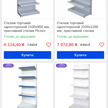
Стелаж торговий
Стелаж торговий
односторонній 2100х950 мм,
односторонній 2100х1200
приставний стелаж Рістел,
мм, приставний стелаж
стелаж в магазин, металевий
Рістел, стелаж в магазин,
Готово до відправки
Готово до відправки
стелаж з полками для торгівлі
металевий стелаж з полками
для торгівлі
6 114,40
7 072,80
₴
₴
7 643 ₴
8 841 ₴
Купити
Купити
–20%
–20%