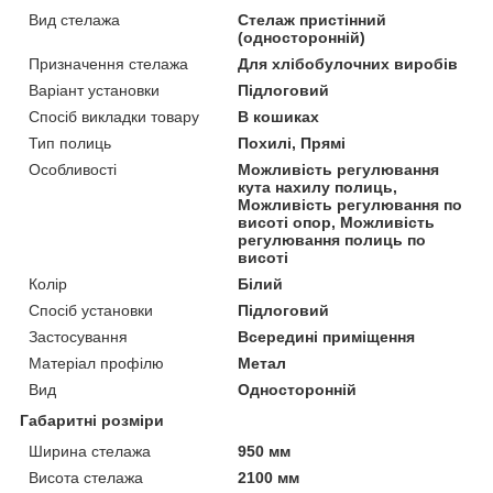
Вид стелажа
Стелаж пристінний
(односторонній)
Призначення стелажа
Для хлібобулочних виробів
Варіант установки
Підлоговий
Спосіб викладки товару
В кошиках
Тип полиць
Похилі, Прямі
Особливості
Можливість регулювання
кута нахилу полиць,
Можливість регулювання по
висоті опор, Можливість
регулювання полиць по
висоті
Колір
Білий
Спосіб установки
Підлоговий
Застосування
Всередині приміщення
Матеріал профілю
Метал
Вид
Односторонній
Габаритні розміри
Ширина стелажа
950 мм
Висота стелажа
2100 мм