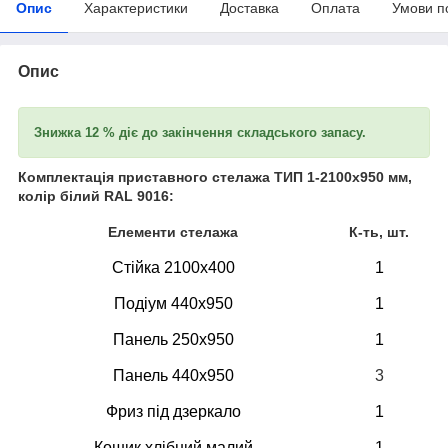
Опис
Характеристики
Доставка
Оплата
Умови п
Опис
Знижка 12 % діє до закінчення складського запасу.
Комплектація приставного стелажа ТИП 1-2100х950 мм,
колір білий RAL 9016:
Елементи стелажа
К-ть, шт.
Стійка 2100х400
1
Подіум 440х950
1
Панель 250х950
1
Панель 440х950
3
Фриз під дзеркало
1
Кошик хлібний малий
1