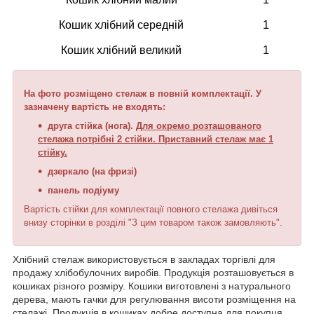
Кошик хлібний середній
1
Кошик хлібний великий
1
На фото розміщено стелаж в повній комплектації. У
зазначену вартість не входять:
друга стійка (нога).
Для окремо розташованого
стелажа потрібні 2 стійки. Приставний стелаж має 1
стійку.
дзеркало (на фризі)
панель подіуму
Вартість стійки для комплектації повного стелажа дивіться
внизу сторінки в розділі "З цим товаром також замовляють".
Хлібний стелаж використовується в закладах торгівлі для
продажу хлібобулочних виробів. Продукція розташовується в
кошиках різного розміру. Кошики виготовлені з натурального
дерева, мають гачки для регулювання висоти розміщення на
стелажі. Продукція в кошиках добре доступна для покупця.