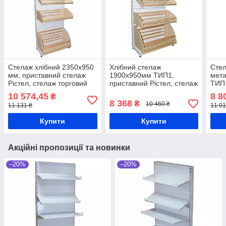
Стелаж хлібний 2350х950
Хлібний стелаж
Стел
мм, приставний стелаж
1900х950мм ТИП1,
мет
Рістел, стелаж торговий
приставний Рістел, стелаж
ТИП 
металевий з дерев'яними
торговий з кошиками для
торг
10 574,45
8 8
₴
кошиками для хліба,
випічки, металевий стелаж
свіж
8 368
₴
10 460 ₴
11 131 ₴
11 01
хлібний стенд
з дерев'яними кошиками
дере
Купити
Купити
Акційні пропозиції та новинки
–20%
–20%