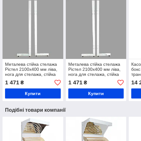
Металева стійка стелажа
Металева стійка стелажа
Касо
Рістел 2100х400 мм ліва,
Рістел 2100х400 мм ліва,
бокс
нога для стелажа, стійка
нога для стелажа, стійка
тран
для торгового стелажа
для торгового стелажа
місц
1 471
1 471
14 
₴
₴
Купити
Купити
Подібні товари компанії