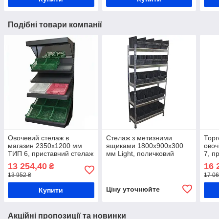
Подібні товари компанії
Овочевий стелаж в
Стелаж з метизними
Торг
магазин 2350х1200 мм
ящиками 1800х900x300
овоч
ТИП 6, приставний стелаж
мм Light, поличковий
7, п
металевий, торговий
стелаж з ящиками №700 -
фрук
13 254,40
16 
₴
стелаж для овочевих
20 шт., складський стелаж
стел
13 952 ₴
17 06
ящиків Рістел
для контейнерів 700
стел
Ціну уточнюйте
Купити
Акційні пропозиції та новинки