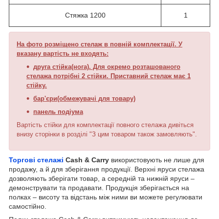
Стяжка 1200
1
На фото розміщено стелаж в повній комплектації. У
вказану вартість не входять:
друга стійка(нога). Для окремо розташованого
стелажа потрібні 2 стійки. Приставний стелаж має 1
стійку.
бар'єри(обмежувачі для товару)
панель подіума
Вартість стійки для комплектації повного стелажа дивіться
внизу сторінки в розділі "З цим товаром також замовляють".
Торгові стелажі
Cash & Carry
використовують не лише для
продажу, а й для зберігання продукції. Верхні яруси стелажа
дозволяють зберігати товар, а середній та нижній яруси –
демонструвати та продавати. Продукція зберігається на
полках – висоту та відстань між ними ви можете регулювати
самостійно.