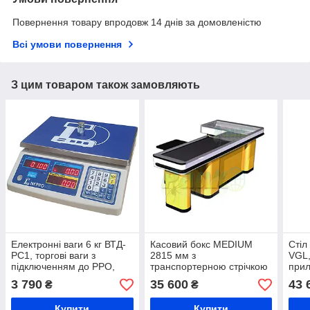
Повернення товару впродовж 14 днів за домовленістю
Всі умови повернення
З цим товаром також замовляють
Електронні ваги 6 кг ВТД-
Касовий бокс MEDIUM
Стіл
РС1, торгові ваги з
2815 мм з
VGL,
підключенням до РРО,
транспортерною стрічкою
прил
ваги Днепровес без стійки
і широким накопичувачем
прил
3 790
35 600
43 
₴
₴
касо
прил
Купити
Купити