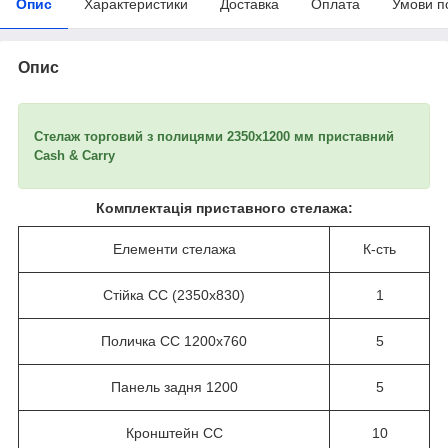
Опис
Характеристики
Доставка
Оплата
Умови п
Опис
Стелаж торговий з полицями 2350х1200 мм приставний
Cash & Carry
Комплектація приставного стелажа:
Елементи стелажа
К-сть
Стійка CC (2350х830)
1
Поличка СС 1200х760
5
Панель задня 1200
5
Кронштейн СС
10