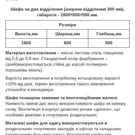
Шафа на два відділення (ширина відділення 300 мм),
габарити - 1800×600×500 мм.
Розміри
Висота,мм
Ширина,мм
Глибина,мм
1800
600
500
Матеріал виготовлення
– якісна листова сталь товщиною
від 0,6 до 0,8 мм. Стандартний колір фарбування –
сірий(використовується стійка до корозії полімерно-
порошкова емаль).
Вартість виготовлення в потрібному кольоровому варіанті
+10% від ціни, термін виготовлення такого замовлення
уточнюйте в менеджера.
Шафа оснащена замками та вентиляційними жалюзі
.
Наявність замків дає змогу використовувати шафу як камеру
схову. Вентиляція в корпусі дозволяє речам «дихати», що
особливо важливо в спортивних роздягальнях.
Металеві шафи для одягу використовуються в
роздягальнях спортивних закладів, в офісах та складських
приміщеннях будь-якої площі. Конструкція шафи дає