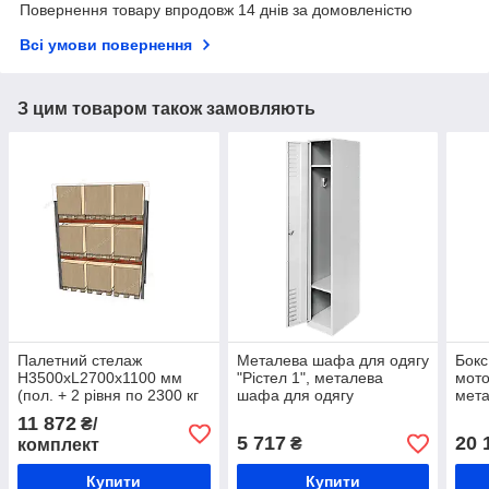
Повернення товару впродовж 14 днів за домовленістю
Всі умови повернення
З цим товаром також замовляють
Палетний стелаж
Металева шафа для одягу
Бокс
H3500хL2700х1100 мм
"Рістел 1", металева
мото
(пол. + 2 рівня по 2300 кг
шафа для одягу
мета
на рівень), для зберігання
авто
11 872
₴/
продукції на палетах
авто
5 717
20 
₴
комплект
бокс
Купити
Купити