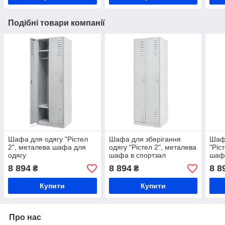
Подібні товари компанії
Шафа для одягу "Рістел
Шафа для зберігання
Шаф
2", металева шафа для
одягу "Рістел 2", металева
"Ріс
одягу
шафа в спортзал
шафа
8 894
8 894
8 8
₴
₴
Купити
Купити
Про нас