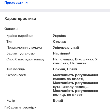
Приховати
Характеристики
Основні
Країна виробник
Україна
Тип
Стелаж
Призначення стелажа
Універсальний
Варіант установки
Настінний
Спосіб викладки товару
На полицях, В кошиках, У
комірках, На гачках
Тип полиць
Похилі, Прямі
Особливості
Можливість регулювання
кошика по висоті,
Можливість регулювання
кута нахилу полиць,
Можливість регулювання
полиць по висоті
Колір
Білий
Габаритні розміри