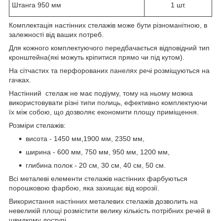
Штанга 950 мм
1 шт.
Комплектація настінних стелажів може бути різноманітною, в
залежності від ваших потреб.
Для кожного комплектуючого передбачається відповідний тип
кронштейна(які можуть кріпитися прямо чи під кутом).
На сітчастих та перфорованих панелях речі розміщуються на
гачках.
Настінний стелаж не має подіуму, тому на ньому можна
використовувати різні типи полиць, ефективно комплектуючи
їх між собою, що дозволяє економити площу приміщення.
Розміри стелажів:
висота - 1450 мм,1900 мм, 2350 мм,
ширина - 600 мм, 750 мм, 950 мм, 1200 мм,
глибина полок - 20 см, 30 см, 40 см, 50 см.
Всі металеві елементи стелажів настінних фарбуються
порошковою фарбою, яка захищає від корозії.
Використання настінних металевих стелажів дозволить на
невеликій площі розмістити велику кількість потрібних речей в
швидкому доступі.