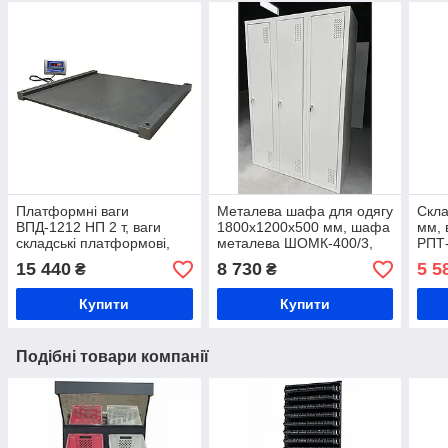
Платформні ваги
Металева шафа для одягу
Скла
ВПД-1212 НП 2 т, ваги
1800х1200х500 мм, шафа
мм, 
складські платформові,
металева ШОМК-400/3,
РПТ
ваги на склад, ваги на
шафа для зберігання
125М
15 440
8 730
5 5
₴
₴
виробництво, ваги для
одягу в роздягальню,
ручк
металовиробів
спортзал, гардеробну
візо
Купити
Купити
Подібні товари компанії