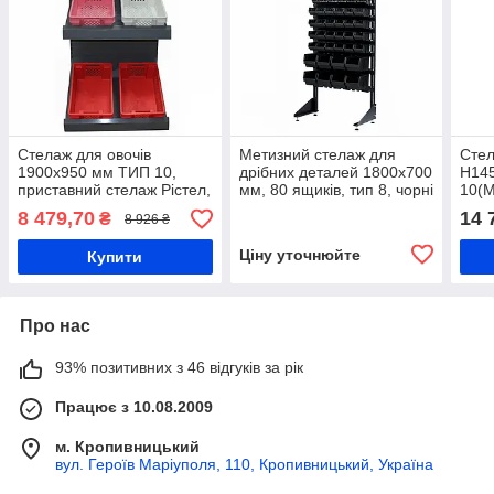
Стелаж для овочів
Метизний стелаж для
Стел
1900х950 мм ТИП 10,
дрібних деталей 1800х700
Н14
приставний стелаж Рістел,
мм, 80 ящиків, тип 8, чорні
10(М
стелаж для фруктів та
ящики П/С
поли
8 479,70
14 
₴
8 926 ₴
овочів, стелаж під овочеві
сист
ящики
збер
Ціну уточнюйте
Купити
стін
Про нас
93% позитивних з 46 відгуків за рік
Працює з 10.08.2009
м. Кропивницький
вул. Героїв Маріуполя, 110, Кропивницький, Україна