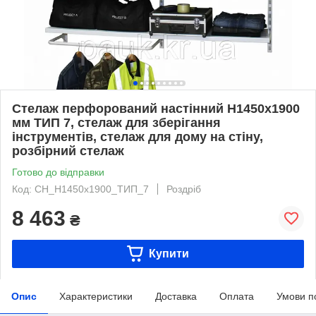
Стелаж перфорований настінний Н1450х1900
мм ТИП 7, стелаж для зберігання
інструментів, стелаж для дому на стіну,
розбірний стелаж
Готово до відправки
Код: СН_Н1450х1900_ТИП_7
Роздріб
8 463
₴
Купити
Опис
Характеристики
Доставка
Оплата
Умови п