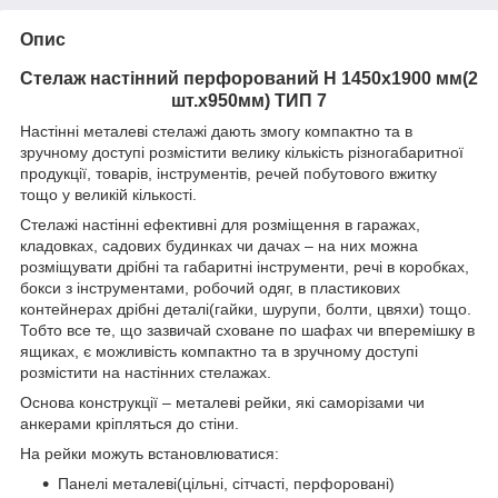
Опис
Стелаж настінний перфорований Н 1450х1900 мм(2
шт.х950мм) ТИП 7
Настінні металеві стелажі дають змогу компактно та в
зручному доступі розмістити велику кількість різногабаритної
продукції, товарів, інструментів, речей побутового вжитку
тощо у великій кількості.
Стелажі настінні ефективні для розміщення в гаражах,
кладовках, садових будинках чи дачах – на них можна
розміщувати дрібні та габаритні інструменти, речі в коробках,
бокси з інструментами, робочий одяг, в пластикових
контейнерах дрібні деталі(гайки, шурупи, болти, цвяхи) тощо.
Тобто все те, що зазвичай сховане по шафах чи вперемішку в
ящиках, є можливість компактно та в зручному доступі
розмістити на настінних стелажах.
Основа конструкції – металеві рейки, які саморізами чи
анкерами кріпляться до стіни.
На рейки можуть встановлюватися:
Панелі металеві(цільні, сітчасті, перфоровані)