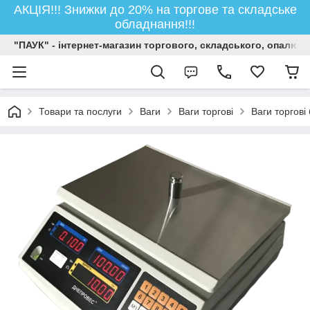
АКЦІЯ!!! Знижки до 20% на торгове та складське
обладнання!!!
"ПАУК" - інтернет-магазин торгового, складського, опалюв
Товари та послуги
Ваги
Ваги торгові
Ваги торгові