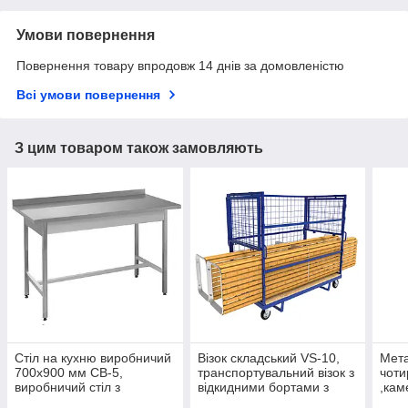
Умови повернення
Повернення товару впродовж 14 днів за домовленістю
Всі умови повернення
З цим товаром також замовляють
Стіл на кухню виробничий
Візок складський VS-10,
Мет
700х900 мм СВ-5,
транспортувальний візок з
чоти
виробничий стіл з
відкидними бортами з
,кам
пристінним бортом,
сітки, платформний візок
мет