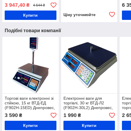
металевий кухонний стіл
3 947,40
6 3
₴
4 644 ₴
Ціну уточнюйте
Купити
Подібні товари компанії
Торгові ваги електронні зі
Електронні ваги для
Елек
стійкою, 15 кг ВТД-ЕД
торгівлі, 30 кг ВТД-Л2
торг
(F902H-15ED) Днепровес,
(F902H-30L2) Днепровес,
торг
ваги для овочів та фруктів,
ваги для фасування
фасу
3 590
1 990
2 6
₴
₴
ваги для круп, ваги торгові
продуктів, ваги елетронні
елет
торгові
Купити
Купити