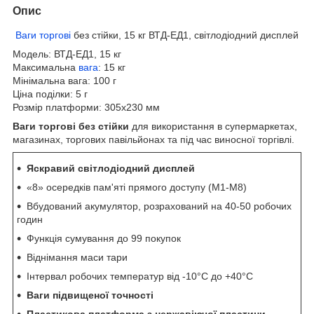
Опис
Ваги торгові
без стійки, 15 кг ВТД-ЕД1, світлодіодний дисплей
Модель: ВТД-ЕД1, 15 кг
Максимальна
вага
: 15 кг
Мінімальна вага: 100 г
Ціна поділки: 5 г
Розмір платформи: 305х230 мм
Ваги торгові без стійки
для використання в супермаркетах,
магазинах, торгових павільйонах та під час виносної торгівлі.
Яскравий світлодіодний дисплей
«8» осередків пам'яті прямого доступу (М1-М8)
Вбудований акумулятор, розрахований на 40-50 робочих
годин
Функція сумування до 99 покупок
Віднімання маси тари
Інтервал робочих температур від -10°C до +40°C
Ваги підвищеної точності
Пластикова платформа з нержавіючої пластини