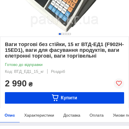
Ваги торгові без стійки, 15 кг ВТД-ЕД1 (F902H-
15ED1), ваги для фасування продуктів, ваги
елетронні торгові, ваги торгівельні
Готово до відправки
Код: ВТД_ЕД1_15_кг
Роздріб
2 990
₴
Купити
Опис
Характеристики
Доставка
Оплата
Умови п