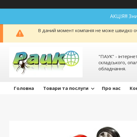
АКЦІЯ!!! З
В даний момент компанія не може швидко об
"ПАУК" - інтерне
складського, оп
обладнання.
Головна
Товари та послуги
Про нас
Ко