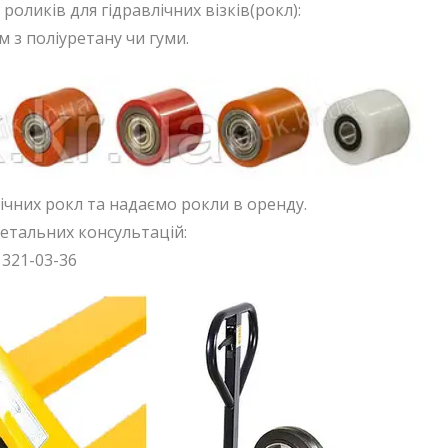
оликів для гідравлічних візків(рокл):
 з поліуретану чи гуми.
чних рокл та надаємо рокли в оренду.
етальних консультацій:
 321-03-36