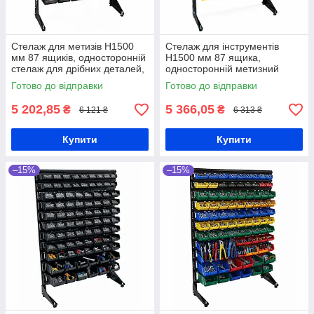
Стелаж для метизів Н1500
Стелаж для інструментів
мм 87 ящиків, односторонній
Н1500 мм 87 ящика,
стелаж для дрібних деталей,
односторонній метизний
чорні ящики П/С
стелаж, кольорові ящики П/С
Готово до відправки
Готово до відправки
5 202,85
5 366,05
₴
₴
6 121 ₴
6 313 ₴
Купити
Купити
–15%
–15%