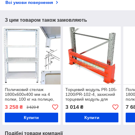
Всі умови повернення
З цим товаром також замовляють
Поличковий стелаж
Торцевий модуль PR-105-
Поли
1800х600х400 мм на 4
1200/PR-102-4, захисний
1800
полки, 100 кг на полицю,
торцевий модуль для
полк
Рістел
стелажа, 1200 мм
мети
3 258
3 014
7 6
₴
₴
3 620 ₴
скла
лотк
Купити
Купити
кон
Подібні товари компанії