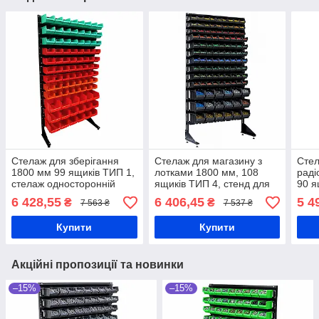
Стелаж для зберігання
Стелаж для магазину з
Стел
1800 мм 99 ящиків ТИП 1,
лотками 1800 мм, 108
раді
стелаж односторонній
ящиків ТИП 4, стенд для
90 я
складський, кольорові
гаража та майстерні з
одно
6 428,55
6 406,45
5 4
₴
₴
7 563 ₴
7 537 ₴
ящики П / С
кюветами, стелаж з
стен
кюветами Ч П/С
коль
Купити
Купити
Акційні пропозиції та новинки
–15%
–15%