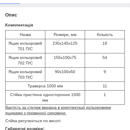
Опис
Комплектація
Назва
Розміри, мм
Кількість
Ящик кольоровий
230х145х125
18
701 П/С
Ящик кольоровий
155х100х75
54
702 П/С
Ящик кольоровий
90х100х50
9
703 П/С
Траверса 1000 мм
11
Стійка пристінна одностороння 1500
1
мм
Вартість за стелаж вказана в комплектації кольоровими
ящиками з первинної сировини.
Стійка регулюється по висоті.
Габаритні розміри: