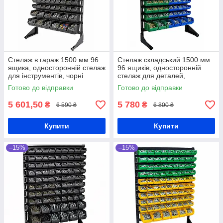
Стелаж в гараж 1500 мм 96
Стелаж складський 1500 мм
ящика, односторонній стелаж
96 ящиків, односторонній
для інструментів, чорні
стелаж для деталей,
ящики П / С
кольорові ящики П/С
Готово до відправки
Готово до відправки
5 601,50
5 780
₴
₴
6 590 ₴
6 800 ₴
Купити
Купити
–15%
–15%