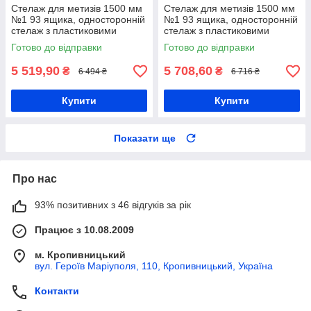
Стелаж для метизів 1500 мм
Стелаж для метизів 1500 мм
№1 93 ящика, односторонній
№1 93 ящика, односторонній
стелаж з пластиковими
стелаж з пластиковими
ящиками, чорні ящики П/С
ящиками, кольорові ящики П/
Готово до відправки
Готово до відправки
С
5 519,90
5 708,60
₴
₴
6 494 ₴
6 716 ₴
Купити
Купити
Показати ще
Про нас
93% позитивних з 46 відгуків за рік
Працює з 10.08.2009
м. Кропивницький
вул. Героїв Маріуполя, 110, Кропивницький, Україна
Контакти