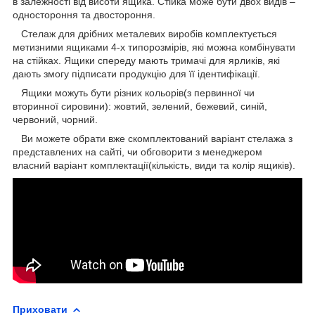
в залежності від висоти ящика. Стійка може бути двох видів –
одностороння та двостороння.
Стелаж для дрібних металевих виробів комплектується
метизними ящиками 4-х типорозмірів, які можна комбінувати
на стійках. Ящики спереду мають тримачі для ярликів, які
дають змогу підписати продукцію для її ідентифікації.
Ящики можуть бути різних кольорів(з первинної чи
вторинної сировини): жовтий, зелений, бежевий, синій,
червоний, чорний.
Ви можете обрати вже скомплектований варіант стелажа з
представлених на сайті, чи обговорити з менеджером
власний варіант комплектації(кількість, види та колір ящиків).
Приховати