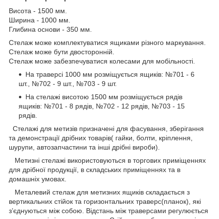
Висота - 1500 мм.
Ширина - 1000 мм.
Глибина основи - 350 мм.
Стелаж може комплектуватися ящиками різного маркування.
Стелаж може бути двосторонній.
Стелаж може забезпечуватися колесами для мобільності.
На траверсі 1000 мм розміщується ящиків: №701 - 6
шт., №702 - 9 шт., №703 - 9 шт.
На стелажі висотою 1500 мм розміщується рядів
ящиків: №701 - 8 рядів, №702 - 12 рядів, №703 - 15
рядів.
Стелажі для метизів призначені для фасування, зберігання
та демонстрації дрібних товарів( гайки, болти, кріплення,
шурупи, автозапчастини та інші дрібні вироби).
Метизні стелажі використовуються в торгових приміщеннях
для дрібної продукції, в складських приміщеннях та в
домашніх умовах.
Металевий стелаж для метизних ящиків складається з
вертикальних стійок та горизонтальних траверс(планок), які
з’єднуються між собою. Відстань між траверсами регулюється