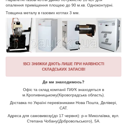
опалення приміщення площею до 90 м.кв. Одноконтурні.
Товщина металу в газових котлах 3 мм.
!ВСІ ЗНИЖКИ ДІЮТЬ ЛИШЕ ПРИ НАЯВНОСТІ
СКЛАДСЬКИХ ЗАПАСІВ!
Де ми знаходимось?
Офіс та склад компанії ПАУК знаходяться в
м.Кропивницькому(Кіровоградська область).
Доставка по Україні перевізниками Нова Пошта, Делівері,
САТ.
Адреса для самовивозу(до 17 червня): р-н Миколаївка, вул.
Степана Чобану(Добровольського), 5А.