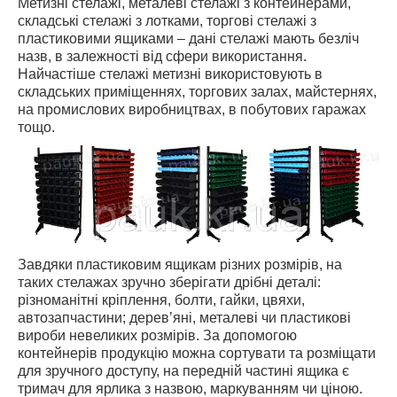
Метизні стелажі, металеві стелажі з контейнерами,
складські стелажі з лотками, торгові стелажі з
пластиковими ящиками – дані стелажі мають безліч
назв, в залежності від сфери використання.
Найчастіше стелажі метизні використовують в
складських приміщеннях, торгових залах, майстернях,
на промислових виробництвах, в побутових гаражах
тощо.
Завдяки пластиковим ящикам різних розмірів, на
таких стелажах зручно зберігати дрібні деталі:
різноманітні кріплення, болти, гайки, цвяхи,
автозапчастини; дерев’яні, металеві чи пластикові
вироби невеликих розмірів. За допомогою
контейнерів продукцію можна сортувати та розміщати
для зручного доступу, на передній частині ящика є
тримач для ярлика з назвою, маркуванням чи ціною.