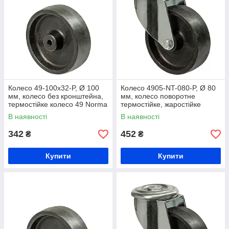
Колесо 49-100х32-P, Ø 100
Колесо 4905-NT-080-P, Ø 80
мм, колесо без кронштейна,
мм, колесо поворотне
термостійке колесо 49 Norma
термостійке, жаростійке
Term, жаростійке колесо з
колесо на візок, колесо на
В наявності
В наявності
термопластичного сплаву
виробництво термопластичне
342
452
₴
₴
Купити
Купити