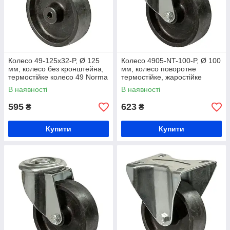
Колесо 49-125х32-P, Ø 125
Колесо 4905-NT-100-P, Ø 100
мм, колесо без кронштейна,
мм, колесо поворотне
термостійке колесо 49 Norma
термостійке, жаростійке
Term, жаростійке колесо з
колесо на візок, колесо на
В наявності
В наявності
термопластичного сплаву
виробництво термопластичне
595
623
₴
₴
Купити
Купити