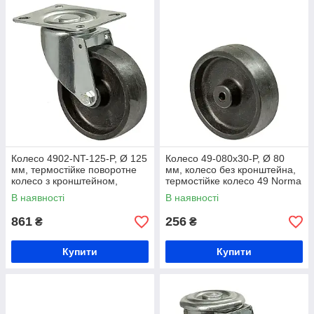
Колесо 4902-NT-125-P, Ø 125
Колесо 49-080х30-P, Ø 80
мм, термостійке поворотне
мм, колесо без кронштейна,
колесо з кронштейном,
термостійке колесо 49 Norma
колесо в пекарню, колесо в
Term, жаростійке колесо з
В наявності
В наявності
харчопереробний цех
термопластичного сплаву
861
256
₴
₴
Купити
Купити