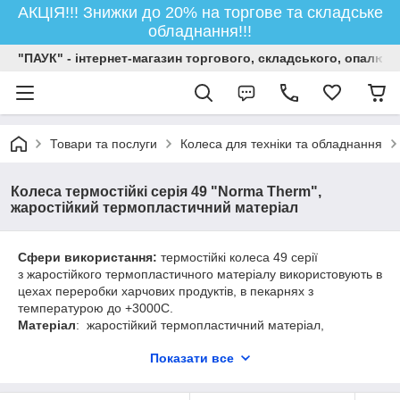
АКЦІЯ!!! Знижки до 20% на торгове та складське
обладнання!!!
"ПАУК" - інтернет-магазин торгового, складського, опалюв
Товари та послуги
Колеса для техніки та обладнання
Колеса термостійкі серія 49 "Norma Therm",
жаростійкий термопластичний матеріал
Сфери використання:
термостійкі колеса 49 серії
з жаростійкого термопластичного матеріалу використовують в
цехах переробки харчових продуктів, в пекарнях з
температурою до +300
0
С.
Матеріал
: жаростійкий термопластичний матеріал,
посилений скловолокном. Колеса 49 серії відлиті при високій
Показати все
температурі під високим тиском. Встановлено підшипник
ковзання з нержавіючої сталі.
Експлуатація
: жаростійкі колеса використовують в