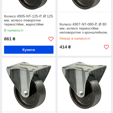
Колесо 4905-NT-125-P, Ø 125
мм, колесо поворотне
термостійке, жаростійке
Колесо 4907-NT-080-P, Ø 80
колесо на візок, колесо на
мм, колесо термостійке
В наявності
виробництво термопластичне
неповоротне з кронштейном,
колесо для ротаційної печі 49
861
Немає в наявності
₴
Norma Term
414
₴
Купити