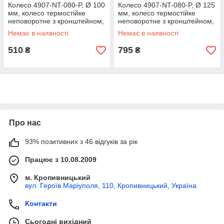
Колесо 4907-NT-080-P, Ø 100
Колесо 4907-NT-080-P, Ø 125
мм, колесо термостійке
мм, колесо термостійке
неповоротне з кронштейном,
неповоротне з кронштейном,
колесо для ротаційної печі 49
колесо для ротаційної печі 49
Немає в наявності
Немає в наявності
Norma Term
Norma Term
510
795
₴
₴
Про нас
93% позитивних з 46 відгуків за рік
Працює з 10.08.2009
м. Кропивницький
вул. Героїв Маріуполя, 110, Кропивницький, Україна
Контакти
Сьогодні вихідний