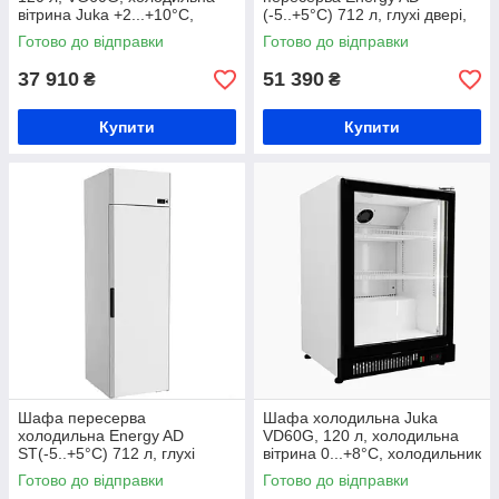
вітрина Juka +2...+10°C,
(-5..+5°С) 712 л, глухі двері,
холодильник для води,
холодильна шафа під
Готово до відправки
Готово до відправки
холодильник для десертів
гастроємності,динамічне
охолодження
37 910
51 390
₴
₴
Купити
Купити
Шафа пересерва
Шафа холодильна Juka
холодильна Energy AD
VD60G, 120 л, холодильна
ST(-5..+5°С) 712 л, глухі
вітрина 0...+8°C, холодильник
двері, холодильна шафа під
для кулінарії, холодильник
Готово до відправки
Готово до відправки
гастроємності, динамічне
для молочних продуктів