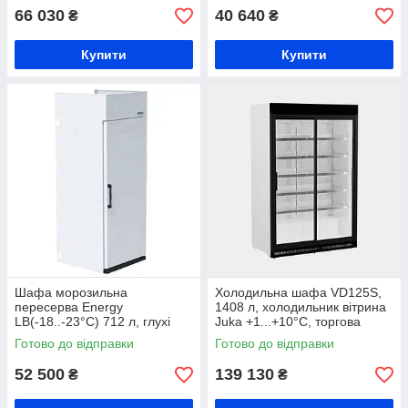
охолодження
66 030
40 640
₴
₴
Купити
Купити
Шафа морозильна
Холодильна шафа VD125S,
пересерва Energy
1408 л, холодильник вітрина
LB(-18..-23°С) 712 л, глухі
Juka +1...+10°C, торгова
двері, морозильна шафа під
шафа охолоджуюча, шафа
Готово до відправки
Готово до відправки
гастроємності, динамічне
для охолоджених продуктів
охолодження
52 500
139 130
₴
₴