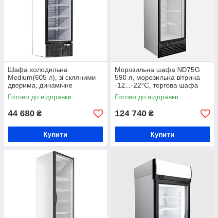
Шафа холодильна
Морозильна шафа ND75G
Medium(605 л), зі скляними
590 л, морозильна вітрина
дверима, динамічне
-12...-22°C, торгова шафа
охолодження
морозильна, шафа для
Готово до відправки
Готово до відправки
м'яса, торгова шафа
морозильна Juka
44 680
124 740
₴
₴
Купити
Купити