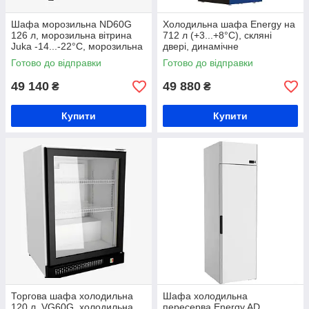
Шафа морозильна ND60G
Холодильна шафа Energy на
126 л, морозильна вітрина
712 л (+3...+8°С), скляні
Juka -14...-22°C, морозильна
двері, динамічне
шафа торгова, шафа для
холодження, холодильна
Готово до відправки
Готово до відправки
м'яса, торгова морозилка
шафа для напоїв,
холодильна вітрина
49 140
49 880
₴
₴
Купити
Купити
Торгова шафа холодильна
Шафа холодильна
120 л, VG60G, холодильна
пересерва Energy AD