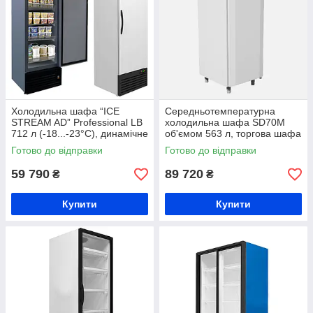
Холодильна шафа “ICE
Середньотемпературна
STREAM AD” Professional LB
холодильна шафа SD70M
712 л (-18...-23°С), динамічне
об'ємом 563 л, торгова шафа
охолодження, морозильна
охолоджувальна -5...+5°C,
Готово до відправки
Готово до відправки
шафа торгова
глухі двері, динаміка
59 790
89 720
₴
₴
Купити
Купити