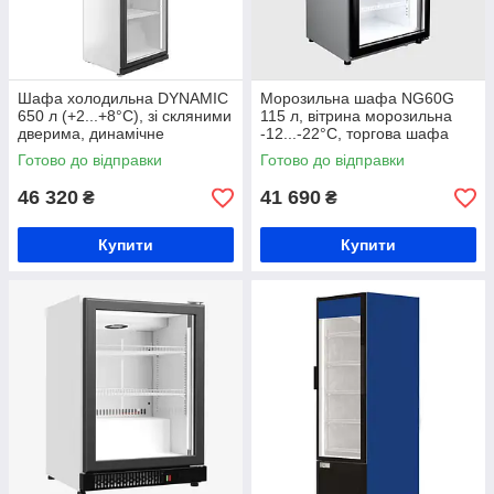
Шафа холодильна DYNAMIC
Морозильна шафа NG60G
650 л (+2...+8°С), зі скляними
115 л, вітрина морозильна
дверима, динамічне
-12...-22°C, торгова шафа
охолодження, торгова
морозильна, морозилка для
Готово до відправки
Готово до відправки
холодильна шафа
м'яса, морозильна камера
Juka
46 320
41 690
₴
₴
Купити
Купити