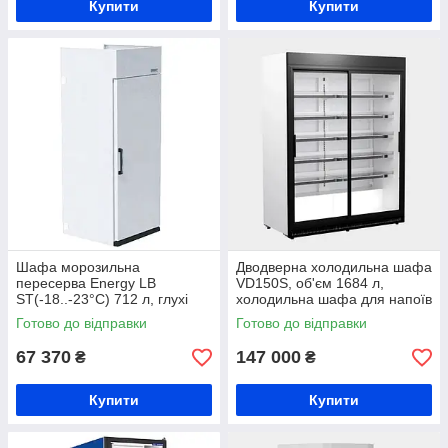
Купити
Купити
Шафа морозильна
Дводверна холодильна шафа
пересерва Energy LB
VD150S, об'єм 1684 л,
ST(-18..-23°С) 712 л, глухі
холодильна шафа для напоїв
двері, морозильна шафа під
+1...+10°C, холодильник-
Готово до відправки
Готово до відправки
гастроємності, динамічне
вітрина великого об'єму Juka
охолодження
67 370
147 000
₴
₴
Купити
Купити