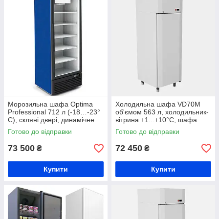
Морозильна шафа Optima
Холодильна шафа VD70M
Professional 712 л (-18…-23°
об'ємом 563 л, холодильник-
С), скляні двері, динамічне
вітрина +1...+10°C, шафа
охолодження
холодильна з глухими
Готово до відправки
Готово до відправки
дверима, шафа для напоїв
73 500
72 450
₴
₴
Купити
Купити