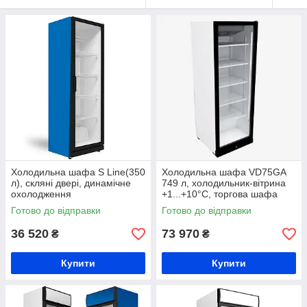
Холодильна шафа S Line(350
Холодильна шафа VD75GА
л), скляні двері, динамічне
749 л, холодильник-вітрина
охолодження
+1...+10°C, торгова шафа
охолоджуюча, шафа для
Готово до відправки
Готово до відправки
напоїв, шафа для продуктів
36 520
73 970
₴
₴
Купити
Купити