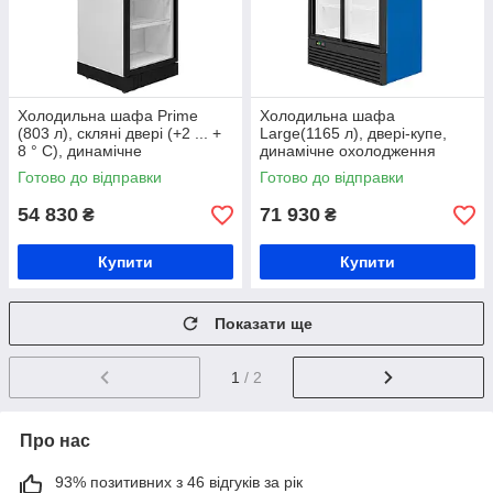
Холодильна шафа Prime
Холодильна шафа
(803 л), скляні двері (+2 ... +
Large(1165 л), двері-купе,
8 ° С), динамічне
динамічне охолодження
охолодження
Готово до відправки
Готово до відправки
54 830
71 930
₴
₴
Купити
Купити
Показати ще
1
/ 2
Про нас
93% позитивних з 46 відгуків за рік