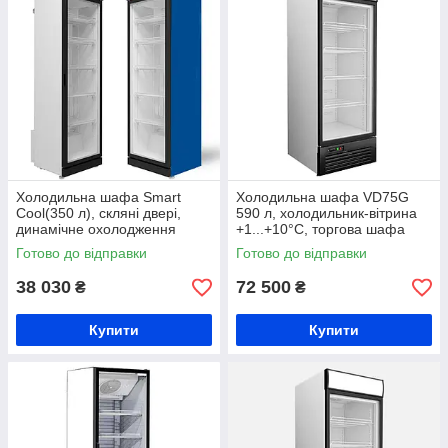
Холодильна шафа Smart
Холодильна шафа VD75G
Cool(350 л), скляні двері,
590 л, холодильник-вітрина
динамічне охолодження
+1...+10°C, торгова шафа
охолоджуюча, шафа для
Готово до відправки
Готово до відправки
кондитерських виробів, шафа
холод
38 030
72 500
₴
₴
Купити
Купити