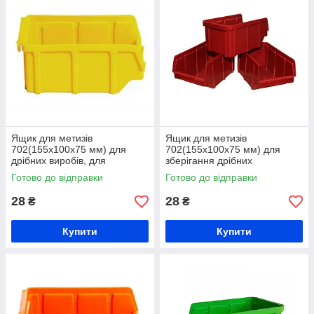
Ящик для метизів
Ящик для метизів
702(155х100х75 мм) для
702(155х100х75 мм) для
дрібних виробів, для
зберігання дрібних
металовиробів, з первинної
металовиробів, складський
Готово до відправки
Готово до відправки
сировини
контейнер, з первинної
сировини
28
28
₴
₴
Купити
Купити