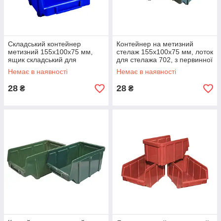
Складський контейнер
Контейнер на метизний
метизний 155х100х75 мм,
стелаж 155х100х75 мм, лоток
ящик складський для
для стелажа 702, з первинної
зберігання дрібних виробів
сировини
Немає в наявності
Немає в наявності
702, з первинної сировини
28
28
₴
₴