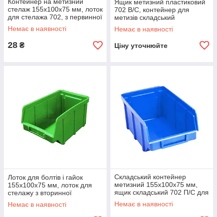
Контейнер на метизний
Ящик метизний пластиковий
стелаж 155х100х75 мм, лоток
702 В/С, контейнер для
для стелажа 702, з первинної
метизів складський
сировини
155х100х75 мм, із вторинної
Немає в наявності
Немає в наявності
сировини
28
₴
Ціну уточнюйте
Складський контейнер
Лоток для болтів і гайок
метизний 155х100х75 мм,
155х100х75 мм, лоток для
ящик складський 702 П/С для
стелажу з вторинної
зберігання дрібних виробів, з
сировини 702 В/С
Немає в наявності
Немає в наявності
первинної сировини