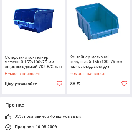
Контейнер метизний
Складський контейнер
складський 155х100х75 мм,
метизний 155х100х75 мм,
ящик складський для
ящик складський 702 В/С для
зберігання дрібних виробів
зберігання дрібних виробів, з
Немає в наявності
Немає в наявності
702, з первинної сировини
вторинної сировини
28
₴
Ціну уточнюйте
Про нас
93% позитивних з 46 відгуків за рік
Працює з 10.08.2009