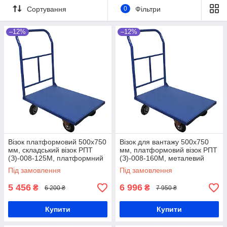
Сортування
0
Фільтри
–12%
–12%
Візок платформовий 500х750
Візок для вантажу 500х750
мм, складський візок РПТ
мм, платформовий візок РПТ
(З)-008-125М, платформний
(З)-008-160М, металевий
візок з привареним бортом,
візок чотириколісний, ручний
Під замовлення
Під замовлення
металевий візок на склад
візок для складу
5 456
6 996
₴
₴
6 200 ₴
7 950 ₴
Купити
Купити