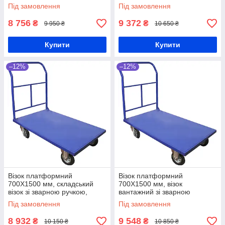
складу РПТ(З)-011-160 М,
складський візок ручний РПТ
Під замовлення
Під замовлення
складський візок, вантажний
(З)-011-200 М, візок торговий
8 756
9 372
₴
₴
9 950 ₴
10 650 ₴
Купити
Купити
–12%
–12%
Візок платформний
Візок платформний
700Х1500 мм, складський
700Х1500 мм, візок
візок зі зварною ручкою,
вантажний зі зварною
вантажний візок РПТ(З)-014-
ручкою, платформовий візок
Під замовлення
Під замовлення
160М, металевий візок
РПТ (З)-014-200 М, візок
складський
складський
8 932
9 548
₴
₴
10 150 ₴
10 850 ₴