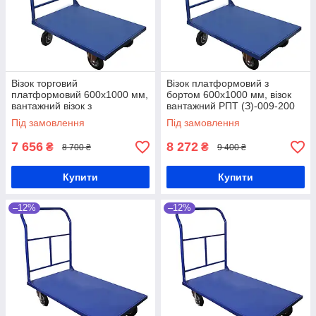
Візок торговий
Візок платформовий з
платформовий 600х1000 мм,
бортом 600х1000 мм, візок
вантажний візок з
вантажний РПТ (З)-009-200
привареним бортом РПТ
М, складський візок зі
Під замовлення
Під замовлення
(З)-009-160 М, складський
зварною ручкою,
візок ручний
платформовий візок
7 656
8 272
₴
₴
8 700 ₴
9 400 ₴
Купити
Купити
–12%
–12%