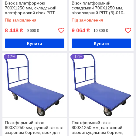
Візок з платформою
Візок платформний
700Х1250 мм, складський
складський 700Х1250 мм,
платформовий візок РПТ
візок зварний РПТ (З)-010-
(З)-010-160 М, візок для
200 М, транспортувальний
Під замовлення
Під замовлення
складу, ручний візок,
візок, вантажний візок, ручний
вантажний візок
візок
8 448
9 064
₴
₴
9 600 ₴
10 300 ₴
Купити
Купити
–12%
–12%
Платформний візок
Платформний візок
800Х1250 мм, ручний візок зі
800Х1250 мм, вантажний
звареним бортом, візок для
візок зі суцільним бортом,