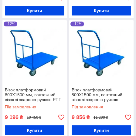
Купити
Купити
–12%
–12%
Візок платформовий
Візок платформовий
800Х1500 мм, вантажний
800Х1500 мм, вантажний
візок зі зварною ручкою РПТ
візок зі зварною ручкою,
(З) -015-160М, візок з
ручний візок РПТ (З) -015-200
Під замовлення
Під замовлення
платформою, ручний візок
М, візок з платформою
для складу
9 196
9 856
₴
₴
10 450 ₴
11 200 ₴
Купити
Купити