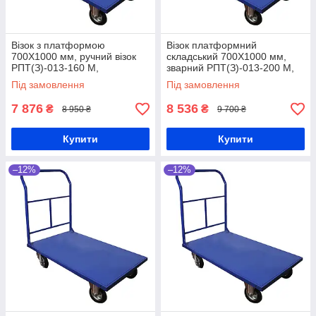
Візок з платформою
Візок платформний
700Х1000 мм, ручний візок
складський 700Х1000 мм,
РПТ(З)-013-160 М,
зварний РПТ(З)-013-200 М,
складський візок зварний,
транспортувальний візок,
Під замовлення
Під замовлення
платформовий візок, візок
вантажний візок,
для складу
платформовий візок
7 876
8 536
₴
₴
8 950 ₴
9 700 ₴
Купити
Купити
–12%
–12%