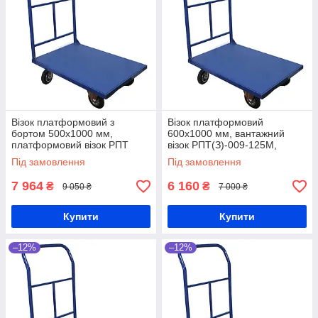
Візок платформовий з
Візок платформовий
бортом 500х1000 мм,
600х1000 мм, вантажний
платформовий візок РПТ
візок РПТ(З)-009-125М,
(З)-012-200 М, складський
платформний візок з
Під замовлення
Під замовлення
візок зі зварною ручкою,
привареним бортом, візок
ручний візок
для складу
7 964
6 160
₴
₴
9 050 ₴
7 000 ₴
Купити
Купити
–12%
–12%