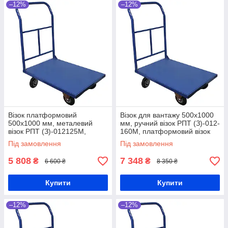
–12%
–12%
Візок платформовий
Візок для вантажу 500х1000
500х1000 мм, металевий
мм, ручний візок РПТ (З)-012-
візок РПТ (З)-012125М,
160М, платформовий візок
платформний візок
металевий, візок для складу,
Під замовлення
Під замовлення
нерозбірний, литий візок
вантажний візок
ручний
5 808
7 348
₴
₴
6 600 ₴
8 350 ₴
Купити
Купити
–12%
–12%