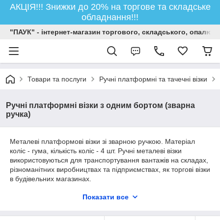
АКЦІЯ!!! Знижки до 20% на торгове та складське
обладнання!!!
"ПАУК" - інтернет-магазин торгового, складського, опалюв
Товари та послуги
Ручні платформні та тачечні візки
Ручні платформні візки з одним бортом (зварна
ручка)
Металеві платформові візки зі зварною ручкою. Матеріал
коліс - гума, кількість коліс - 4 шт. Ручні металеві візки
використовуються для транспортування вантажів на складах,
різноманітних виробництвах та підприємствах, як торгові візки
в будівельних магазинах.
В асортименті різні розміри платформи: 500х700 мм,
Показати все
600х1000 мм, 700х1250 мм, 700х1500 мм. Діаметр коліс :
125 мм, 160 мм, 200 мм.