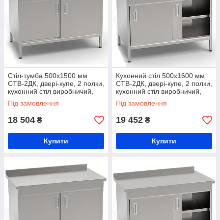
Стіл-тумба 500х1500 мм
Кухонний стіл 500х1600 мм
СТВ-2ДК, двері-купе, 2 полки,
СТВ-2ДК, двері-купе, 2 полки,
кухонний стіл виробничий,
кухонний стіл виробничий,
стіл на кухню з нержавійки,
стіл на кухню з нержавійки,
Під замовлення
Під замовлення
стіл для продуктів
стіл для продуктів
18 504
19 452
₴
₴
Купити
Купити