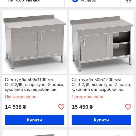
Ми пропонуємо веикий вибір столів-тумб для виробничих
процесів за розмірами та комлпектацією. Ви можете обрати
потрібнк модель на сайті, або ж замовити виготовлення столу
за індивідуальними розмірами. Обирайте тільки якісне
обладнання для вашого бізнесу!
Стіл-тумба 500х1100 мм
Стіл-тумба 500х1200 мм
СТВ-2ДК, двері-купе, 2 полки,
СТВ-2ДК, двері-купе, 2 полки,
кухонний стіл виробничий,
кухонний стіл виробничий,
стіл на кухню з нержавійки,
стіл на кухню з нержавійки,
Під замовлення
Під замовлення
стіл для продуктів
стіл для продуктів
14 538
15 450
₴
₴
Купити
Купити