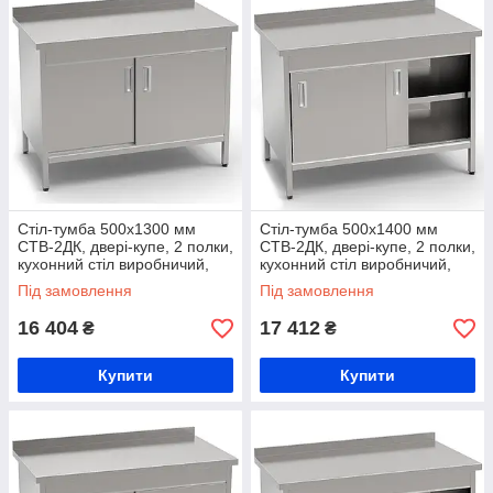
Стіл-тумба 500х1300 мм
Стіл-тумба 500х1400 мм
СТВ-2ДК, двері-купе, 2 полки,
СТВ-2ДК, двері-купе, 2 полки,
кухонний стіл виробничий,
кухонний стіл виробничий,
стіл на кухню з нержавійки,
стіл на кухню з нержавійки,
Під замовлення
Під замовлення
стіл для продуктів
стіл для продуктів
16 404
17 412
₴
₴
Купити
Купити