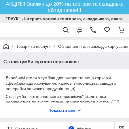
АКЦІЯ!!! Знижки до 20% на торгове та складське
обладнання!!!
"ПАУК" - інтернет-магазин торгового, складського, опалюв
Товари та послуги
Обладнання для закладів харчуванн
Столи-тумби кухонні нержавіючі
Виробничі столи з тумбою для використання в харчовій
сфері(заклади харчування, харчові виробництва, заводи з
переробки харчових продуктів тощо).
Стіл-тумба виготовляється з нержавіючої сталі, ніжки
регулюються по висоті, стільниця укріплюється листом ДСП
для шумопоглинання.
Показати все
Варіанти комплектації виробничих столів: стільниця, тумба на
дві полиці з розпашними дверима, тумба з дверима-купе, три
висувні ящики на телескопічних напрямних.
Сортування
0
Фільтри