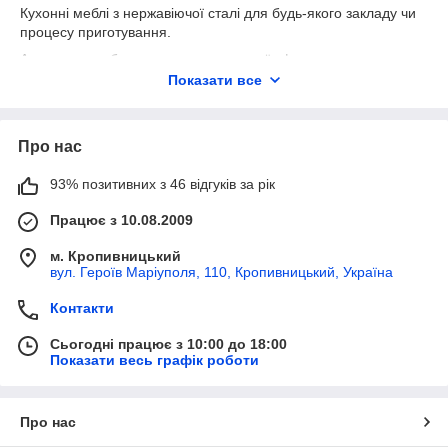
Кухонні меблі з нержавіючої сталі для будь-якого закладу чи
процесу приготування.
Асортимент обладнання для харчової сфери використання:
Показати все
лінії роздачі(марміти для перших та других страв,
холодильні вітрини, металеві столи, місця касира,
прилавки для столових приборів),
Про нас
виробничі столи та столи-тумби(зі стільницею, з
полкою, з тумбою, з ящиками, з мийкою),
93% позитивних з 46 відгуків за рік
виробничі поличкові стелажі(для продуктів, столових
приборів та допоміжного обладнання),
Працює з 10.08.2009
обладнання для миття посуду(кухонні мийки, мийні
м. Кропивницький
ванни),
вул. Героїв Маріуполя, 110, Кропивницький, Україна
обладнання для сушіння посуду(полки, сушки,
стелажі, підставки),
Контакти
металеві нержавіючі шафи та стелажі(для посуду,
Сьогодні працює з 10:00 до 18:00
хлібні шафи з піддонами, кондитерські стелажі для
Показати весь графік роботи
металевих листів та гастроємностей),
підставки для товару(щоб продукція не стояла на
підлозі).
Про нас