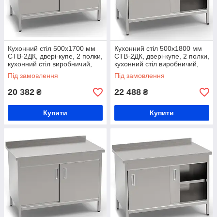
Кухонний стіл 500х1700 мм
Кухонний стіл 500х1800 мм
СТВ-2ДК, двері-купе, 2 полки,
СТВ-2ДК, двері-купе, 2 полки,
кухонний стіл виробничий,
кухонний стіл виробничий,
стіл на кухню з нержавійки,
стіл на кухню з нержавійки,
Під замовлення
Під замовлення
стіл для продуктів
стіл для продуктів
20 382
22 488
₴
₴
Купити
Купити