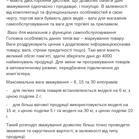
– мають двосторонній дисплей, що дозволяє бачити дані
зважування одночасно і продавцю, і покупцю. В залежності
від комплектації та функціональних особливостей в свою
чергу, торгові ваги бувають двох видів – ваги для магазинів
самообслуговування та ваги для торгівлі за прилавком.
Ваги для магазинів з функцією самообслуговування
.
Головна особливість даних типів ваг – маркування товару.
Ваги роздруковують цінник з додатковою інформацією(назва
товару, вага, строки придатності тощо). Такі ваги мають
великий обсяг пам’яті, здатні зберігати дані до 4000
найменувань продукції. Для зміни чи програмування товарів
в автоматичному режимі, передбачене підключення до
комп’ютера.
Максимальна вага зважування – 6, 15 та 30 кілограмів:
- для легких типів товарів встановлюються моделі на 6 кг, з
ціною поділки 2 г;
- для більш вагової продукції використовуються моделі на
15 кг, з ціною поділки 5 г та моделі на 30 кг, з ціною поділки 10
г.
Такий розподіл зважування дозволяє більш точно проводити
зваження та округлення вартості, в залежності від типу
продукції.