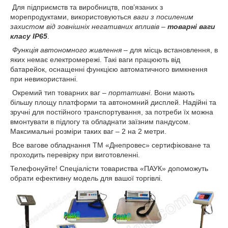
Для підприємств та виробництв, пов’язаних з
морепродуктами, використовуються
ваги з посиленим
захистом від зовнішніх негативних впливів
–
товарні ваги
класу IP65
.
Функція автономного живлення
– для місць встановлення, в
яких немає електромережі. Такі ваги працюють від
батарейок, оснащенні функцією автоматичного вимкнення
при невикористанні.
Окремий тип товарних ваг –
портативні
. Вони мають
більшу площу платформи та автономний дисплей. Надійні та
зручні для постійного транспортування, за потреби їх можна
вмонтувати в підлогу та обладнати заїзним пандусом.
Максимальні розміри таких ваг – 2 на 2 метри.
Все вагове обладнання ТМ «Днепровес» сертифіковане та
проходить перевірку при виготовленні.
Телефонуйте! Спеціалісти товариства «ПАУК» допоможуть
обрати ефективну модель для вашої торгівлі.