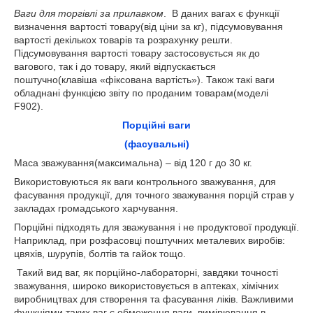
Ваги для торгівлі за прилавком
. В даних вагах є функції
визначення вартості товару(від ціни за кг), підсумовування
вартості декількох товарів та розрахунку решти.
Підсумовування вартості товару застосовується як до
вагового, так і до товару, який відпускається
поштучно(клавіша «фіксована вартість»). Також такі ваги
обладнані функцією звіту по проданим товарам(моделі
F902).
Порційні ваги
(фасувальні)
Маса зважування(максимальна) – від 120 г до 30 кг.
Використовуються як ваги контрольного зважування, для
фасування продукції, для точного зважування порцій страв у
закладах громадського харчування.
Порційні підходять для зважування і не продуктової продукції.
Наприклад, при розфасовці поштучних металевих виробів:
цвяхів, шурупів, болтів та гайок тощо.
Такий вид ваг, як порційно-лабораторні, завдяки точності
зважування, широко використовується в аптеках, хімічних
виробництвах для створення та фасування ліків. Важливими
функціями таких ваг є обмеження ваги, вимірювання в