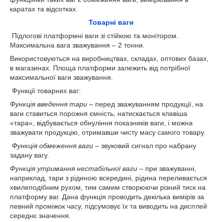
каратах та відсотках.
Товарні ваги
Підлогові платформні ваги зі стійкою та монітором.
Максимальна вага зважування – 2 тонни.
Використовуються на виробництвах, складах, оптових базах,
в магазинах. Площа платформи залежить від потрібної
максимальної ваги зважування.
Функції товарних ваг:
Функція введення тари
– перед зважуванням продукції, на
ваги ставиться порожня ємність, натискається клавіша
«тара», відбувається обнуління показників ваги, і можна
зважувати продукцію, отримавши чисту масу самого товару.
Функція обмеження ваги
– звуковий сигнал про набрану
задану вагу.
Функція утримання нестабільної ваги
– при зважуванні,
наприклад, тари з рідиною всередині, рідина переливається
хвилеподібним рухом, тим самим створюючи різний тиск на
платформу ваг. Дана функція проводить декілька вимірів за
певний проміжок часу, підсумовує їх та виводить на дисплей
середнє значення.